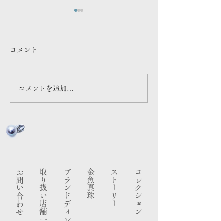
連載更新
メディア出演情
マガジン「ものづくり視点」
NHK 「 あさイチ
コメント
#9 アーティスト・立石従寛
と！みえ 伊勢志摩編 で
さん対談『 王道より「自分の
介いただきました
答え」で舵を切る 』
コメントを追加…
お問い合わせ
​取り扱い店舗一覧
ブランドディレクター
金魚真珠
ストーリー
コレクション