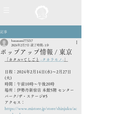
記事
bananami773217
2024年2月7日
読了時間: 1分
ポップアップ情報 / 東京
「
カタル×てしごと
 -
タカラモノ
-
」
日程：
2024年2月14日(水)～2月27日
(火)
時間：午前
10時〜午後20時
場所：伊勢丹新宿店 本館5階 センター
パーク/ザ・ステージ#5
アクセス：
https://www.mistore.jp/store/shinjuku/ac