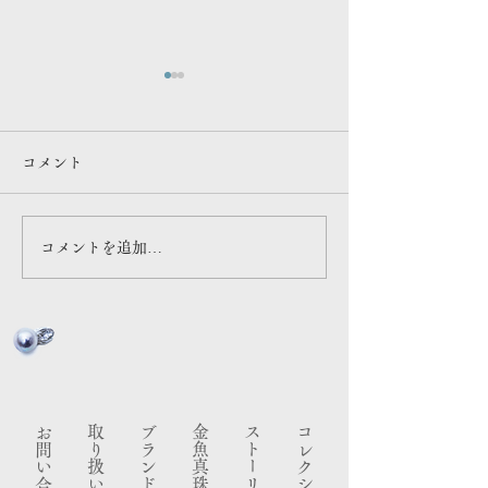
連載更新
メディア出演情
マガジン「ものづくり視点」
NHK 「 あさイチ
コメント
#9 アーティスト・立石従寛
と！みえ 伊勢志摩編 で
さん対談『 王道より「自分の
介いただきました
答え」で舵を切る 』
コメントを追加…
お問い合わせ
金魚真珠
ストーリー
コレクション