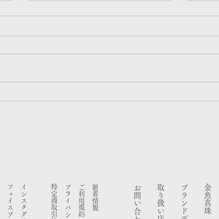
連載更新
メデ
マガジン「ものづくり視点」#9
NHK
アーティスト・立石従寛さん対談
みえ 伊勢
『 王道より「自分の答え」で舵
きま
を切る 』
フェイスブック
インスタグラム
​特定商取引法
プライバシーポリシー
ご利用規約
新着情報
お問い合わせ
​取り扱い店舗一覧
金魚真珠