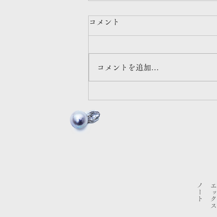
ポップアップ情報 / 東京
コメント
育てるタオル×SEVEN THREE.
日時：2025年12月5日(金)～12月
8日(月) 時間：11:00〜19:00 場
コメントを追加…
所：東京都港区北青山3-5-38 善
光ビル1F 最寄駅：東京メトロ 表
参道駅 A2出口（徒歩3分）
​ノート
エックス