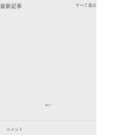
すべて表示
最新記事
連載更新
メディア出演情
マガジン「ものづくり視点」
NHK 「 あさイチ
コメント
#9 アーティスト・立石従寛
と！みえ 伊勢志摩編 で