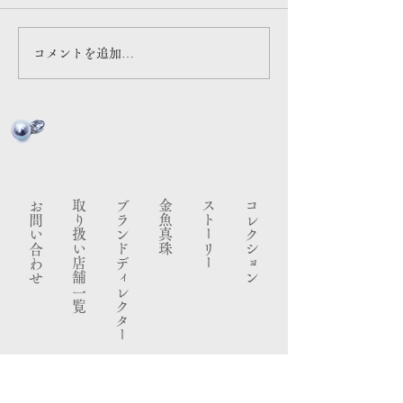
さん対談『 王道より「自分の
介いただきました
答え」で舵を切る 』
コメントを追加…
お問い合わせ
​取り扱い店舗一覧
ブランドディレクター
金魚真珠
ストーリー
コレクション