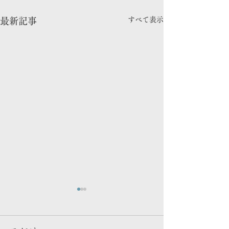
すべて表示
最新記事
連載更新
メディア出演情
マガジン「ものづくり視点」
NHK 「 あさイチ