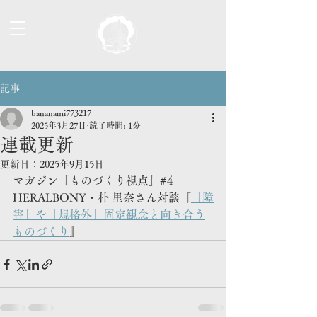
記事
bananami773217
2025年3月27日
読了時間: 1分
連載更新
更新日：
2025年9月15日
マガジン「ものづくり視点」#4
HERALBONY・朴 里奈さん対談『
「障
害」や「規格外」固定観念と向き合う
ものづくり
』