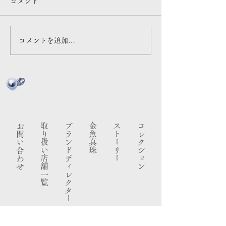
コメント
#9 アーティスト・立石従寛
と！みえ 伊勢志摩編 で
さん対談『 王道より「自分の
介いただきました
答え」で舵を切る 』
コメントを追加…
お問い合わせ
​取り扱い店舗一覧
ブランドディレクター
金魚真珠
ストーリー
コレクション