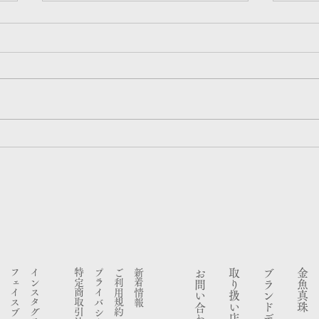
連載更新
メデ
マガジン「ものづくり視点」#9
NHK
アーティスト・立石従寛さん対談
みえ 伊勢
『 王道より「自分の答え」で舵
きま
を切る 』
フェイスブック
インスタグラム
​特定商取引法
プライバシーポリシー
ご利用規約
新着情報
お問い合わせ
​取り扱い店舗一覧
金魚真珠