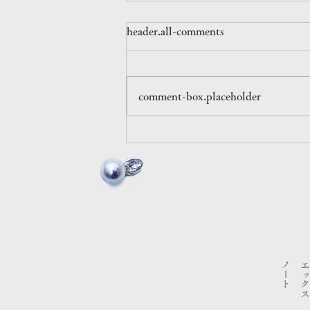
ポップアップ情報 / 東京
header.all-comments
育てるタオル×SEVEN THREE.
日時：2025年12月5日(金)～12月
8日(月) 時間：11:00〜19:00 場
comment-box.placeholder
所：東京都港区北青山3-5-38 善
光ビル1F 最寄駅：東京メトロ 表
参道駅 A2出口（徒歩3分）
​ノート
エックス