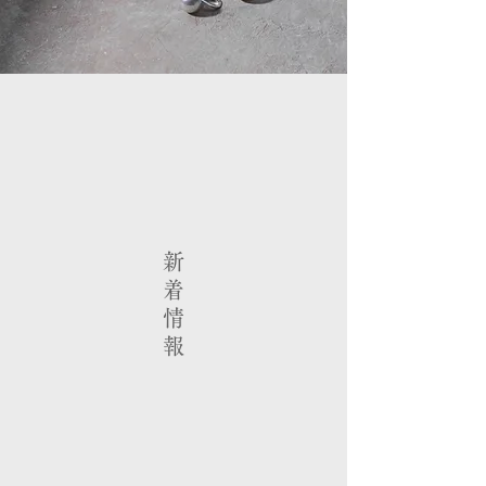
新
着
情
報